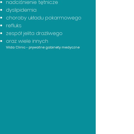
nadciśnienie tętnicze
dyslipidemia
choroby układu pokarmowego
refluks
zespół jelita drażliwego
oraz wiele innych
Vilda Clinic - prywatne gabinety medyczne