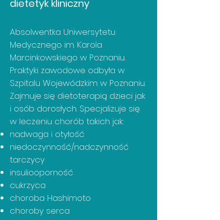
dietetyk kliniczny
Absolwentka Uniwersytetu
Medycznego im. Karola
Marcinkowskiego w Poznaniu.
Praktyki zawodowe odbyła w
Szpitalu Wojewódzkim w Poznaniu.
Zajmuje się dietoterapią dzieci jak
i osób dorosłych. Specjalizuje się
w leczeniu chorób takich jak:
nadwaga i otyłość
niedoczynność/nadczynność
tarczycy
insuliooporność
cukrzyca
choroba Hashimoto
choroby serca