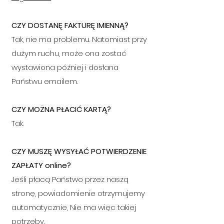
CZY DOSTANĘ FAKTURĘ IMIENNĄ?
Tak, nie ma problemu. Natomiast przy
du
żym ruchu, może ona zostać
wystawiona później i dosłana
P
aństwu emailem.
CZY MOŻNA PŁACIĆ KARTĄ?
Tak.
CZY MUSZĘ WYSYŁAĆ POTWIERDZENIE
ZAPŁATY online?
Jeśli płacą Państwo przez naszą
stronę, powiadomienie otrzymujemy
automatycznie, N
ie ma więc takiej
potrzeby.