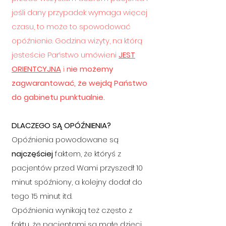
jeśli dany przypadek wymaga więcej
czasu, to może to spowodować
opóźnienie. Godzina wizyty, na którą
jesteście Państwo umówieni
JEST
ORIENTCYJNA
i
nie możemy
zagwarantować, że wejdą Państwo
do gabinetu punktualnie.
DLACZEGO SĄ OPÓŹNIENIA?
Opóźnienia powodowane są
najczęściej
faktem, że któryś z
pacjentów przed Wami przyszedł 10
minut spóźniony, a kolejny dodał do
tego 15 minut itd.
Opóźnienia wynikają też często z
faktu, że pacjentami są małe dzieci,