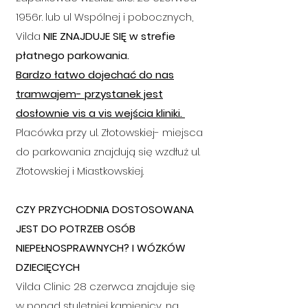
1956r. lub ul Wspólnej i pobocznych,
Vilda
NIE ZNAJDUJE SIĘ w strefie
płatnego parkowania.
Bardzo łatwo dojechać do nas
tramwajem- przystanek jest
dosłownie vis a vis wejścia kliniki.
Placówka przy ul. Złotowskiej- miejsca
do parkowania znajdują się wzdłuż ul.
Złotowskiej i Miastkowskiej.
CZY PRZYCHODNIA DOSTOSOWANA
JEST DO POTRZEB OSÓB
NIEPEŁNOSPRAWNYCH? I WÓZKÓW
DZ
IECIĘCYCH
Vilda Clinic 28 czerwca znajduje się
w ponad stuletniej kamienicy, na