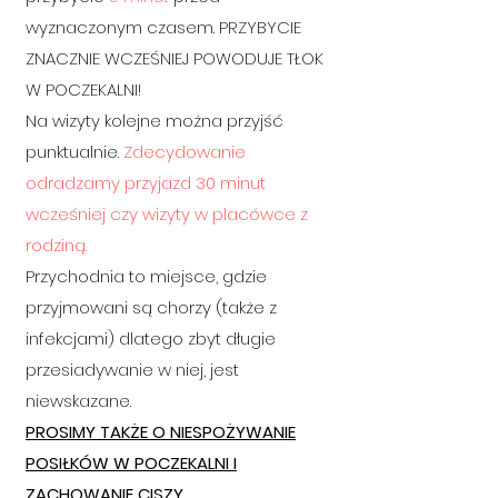
wyznaczonym czasem. PRZYBYCIE
ZNACZNIE WCZEŚNIEJ POWODUJE TŁOK
W POCZEKALNI!
Na wizyty kolejne można przyjść
punktualnie.
Zdecydowanie
odradzamy przyjazd 30 minut
wcześniej czy wizyty w placówce z
rodziną.
Przychodnia to miejsce, gdzie
przyjmowani są chorzy (także z
infekcjami) dlatego zbyt długie
przesiadywanie w niej, jest
niewskazane.
PROSIMY TAKŻE O NIESPOŻYWANIE
POSIŁKÓW W POCZEKALNI I
ZACHOWANIE CISZY.