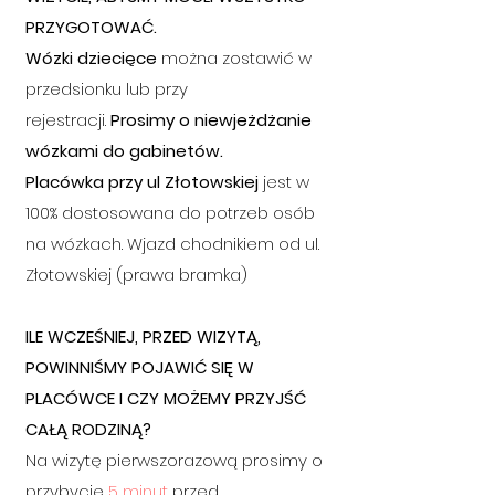
PRZYGOTOWAĆ.
Wózki dziecięce
można zostawić w
przedsionku lub przy
rejestracji.
Prosimy o niewjeżdżanie
wózkami do
gabinetów
.
Placówka przy ul Złotowskiej
jest w
100% dostosowana do potrzeb osób
na wózkach. Wjazd chodnikiem od ul.
Złotowskiej (prawa bramka)
ILE WCZEŚNIEJ, PRZED WIZYTĄ,
POWINNIŚMY POJAWIĆ SIĘ W
PLACÓWCE I CZY MOŻEMY PRZYJŚĆ
CAŁĄ RODZINĄ?
Na wizytę pierwszorazową prosimy o
przybycie
5 minut
przed