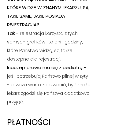
KTÓRE WIDZĘ W ZNANYM LEKARZU, SĄ
TAK
I
E SAME, JAKIE POSIADA
REJESTRACJA?
Tak -
rejestracja korzysta z tych
samych grafików i te dni i godziny,
które Państwo widzą, są także
dostępne dla rejestracji.
Inaczej sprawa ma się z pediatrą -
jeśli
potrzebują
Państwo pilnej wizyty
- zawsze warto zadzwonić, być może
lekarz zgodzi się
Państwa
dodatkowo
przyjąć.
PŁATNOŚCI