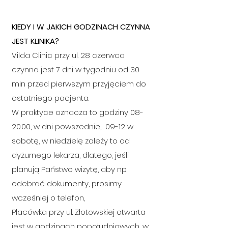
KIEDY I W JAKICH GODZINACH CZYNNA
JEST KLINIKA?
Vilda Clinic przy ul. 28 czerwca
czynna jest 7 dni w tygodniu od 30
min przed pierwszym przyjęciem do
ostatniego pacjenta.
W praktyce oznacza to godziny 08-
20.00, w dni powszednie, 09-12 w
sobotę, w niedzielę zależy to od
dyżurnego lekarza, dlatego, jeśli
planują Państwo wizytę, aby np.
odebrać dokumenty, prosimy
wcześniej o telefon
,
Placówka przy ul. Złotowskiej otwarta
jest w godzinach popołudniowych, w