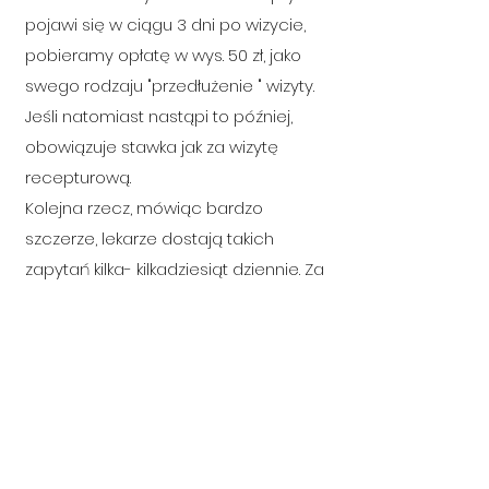
pojawi się w ciągu 3 dni po wizycie,
pobieramy opłatę w wys. 50 zł, jako
swego rodzaju "przedłużenie " wizyty.
Jeśli natomiast nastąpi to później,
obowiązuje stawka jak za wizytę
recepturową.
Kolejna rzecz, mówiąc bardzo
szczerze, lekarze dostają takich
zapytań kilka- kilkadziesiąt dziennie. Za
każdym razem muszą: zapoznać się z
historią choroby pacjenta (i niestety,
mimo szczerych chęci nie pamiętają
Franka, czy Krysi), zalogować się do
systemu receptowego i receptę
wystawić. Nawet jeśli zajmuje to 10
minut, to pomnożone przez 30 razy