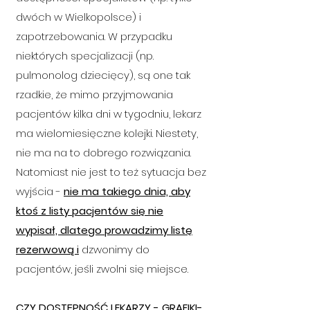
dwóch w Wielkopolsce) i
zapotrzebowania. W przypadku
niektórych specjalizacji (np.
pulmonolog dziecięcy), są one tak
rzadkie, że mimo przyjmowania
pacjentów kilka dni w tygodniu, lekarz
ma wielomiesięczne kolejki. Niestety,
nie ma na to dobrego rozwiązania.
Natomiast nie jest to też sytuacja bez
wyjścia -
nie ma takiego dnia, aby
ktoś z listy pacjentów się nie
wypisał, dlatego prowadzimy listę
rezerwową i
dzwonimy do
pacjentów, jeśli zwolni się miejsce.
CZY DOSTĘPNOŚĆ LEKARZY - GRAFIKI-