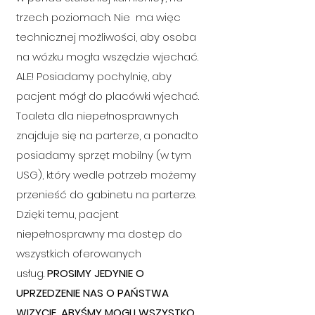
trzech poziomach. Nie ma więc
technicznej możliwości, aby osoba
na wózku mogła wszędzie wjechać.
ALE! Posiadamy pochylnię, aby
pacjent mógł do placówki wjechać.
Toaleta dla niepełnosprawnych
znajduje się na parterze, a ponadto
posiadamy sprzęt mobilny (w tym
USG), który wedle potrzeb możemy
przenieść do gabinetu na parterze.
Dzięki temu, pacjent
niepełnosprawny ma dostęp do
wszystkich oferowanych
usł
ug.
PROSIMY JEDYNIE O
UPRZEDZENIE NAS O PAŃSTWA
WIZYCIE, ABYŚMY MOGLI WSZYSTKO