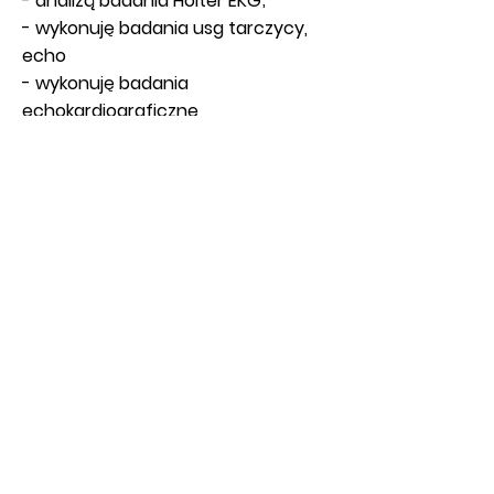
- analizą badania Holter EKG;
- wykonuję badania usg tarczycy,
echo
- wykonuję badania
echokardiograficzne